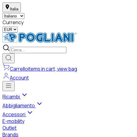
Italia
Currency
Carrello
items in cart, view bag
Account
Ricambi
Abbigliamento
Accessori
E-mobility
Outlet
Brands