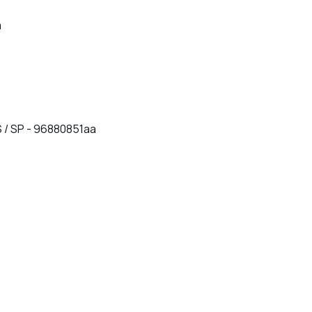
a
 S / SP - 96880851aa