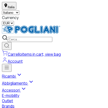
Italia
Currency
Carrello
items in cart, view bag
Account
Ricambi
Abbigliamento
Accessori
E-mobility
Outlet
Brands