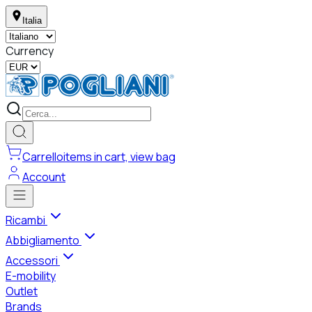
Italia
Currency
Carrello
items in cart, view bag
Account
Ricambi
Abbigliamento
Accessori
E-mobility
Outlet
Brands