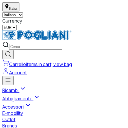
Italia
Currency
Carrello
items in cart, view bag
Account
Ricambi
Abbigliamento
Accessori
E-mobility
Outlet
Brands