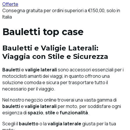
Offerte
Consegna gratuita per ordini superiori a €150,00, solo in
Italia
Bauletti top case
Bauletti
e
Valigie Laterali
:
Viaggia con
Stile
e
Sicurezza
Bauletti
e
valigie laterali
sono accessori essenziali per i
motociclisti amanti dei viaggi, in quanto offrono una
soluzione comoda e sicura per trasportare tutto il
necessario per il viaggio.
Nel nostro negozio online troverai una vasta gamma di
bauletti
e
valigie laterali
per moto, per soddisfare ogni
esigenza di
spazio
,
stile
e
funzionalità
.
Scegli il
bauletto
o la
valigia laterale
giusta per la tua
moto: