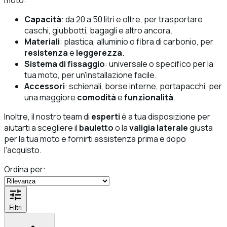
Capacità
: da 20 a 50 litri e oltre, per trasportare
caschi, giubbotti, bagagli e altro ancora.
Materiali
: plastica, alluminio o fibra di carbonio, per
resistenza
e
leggerezza
.
Sistema di fissaggio
: universale o specifico per la
tua moto, per un'installazione facile.
Accessori
: schienali, borse interne, portapacchi, per
una maggiore
comodità
e
funzionalità
.
Inoltre, il nostro team di
esperti
è a tua disposizione per
aiutarti a scegliere il
bauletto
o la
valigia laterale
giusta
per la tua moto e fornirti assistenza prima e dopo
l'acquisto.
Ordina per:
Filtri