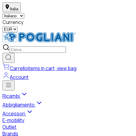
Italia
Currency
Carrello
items in cart, view bag
Account
Ricambi
Abbigliamento
Accessori
E-mobility
Outlet
Brands