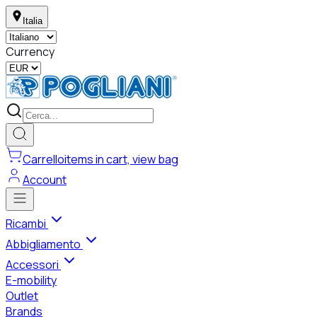
Italia
Currency
Carrello
items in cart, view bag
Account
Ricambi
Abbigliamento
Accessori
E-mobility
Outlet
Brands