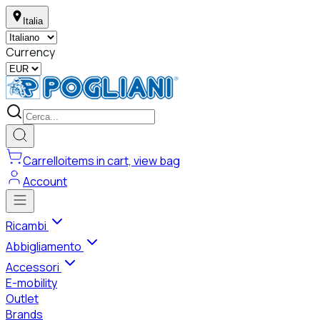
Italia
Currency
Carrello
items in cart, view bag
Account
Ricambi
Abbigliamento
Accessori
E-mobility
Outlet
Brands