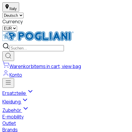
Italy
Currency
Warenkorb
items in cart, view bag
Konto
Ersatzteile
Kleidung
Zubehör
E-mobility
Outlet
Brands