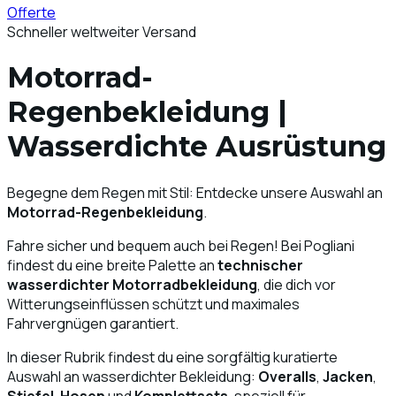
Offerte
Schneller weltweiter Versand
Motorrad-
Regenbekleidung |
Wasserdichte Ausrüstung
Begegne dem Regen mit Stil: Entdecke unsere Auswahl an
Motorrad-Regenbekleidung
.
Fahre sicher und bequem auch bei Regen! Bei Pogliani
findest du eine breite Palette an
technischer
wasserdichter Motorradbekleidung
, die dich vor
Witterungseinflüssen schützt und maximales
Fahrvergnügen garantiert.
In dieser Rubrik findest du eine sorgfältig kuratierte
Auswahl an wasserdichter Bekleidung:
Overalls
,
Jacken
,
Stiefel
,
Hosen
und
Komplettsets
, speziell für