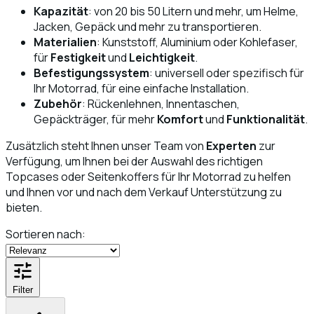
Kapazität
: von 20 bis 50 Litern und mehr, um Helme,
Jacken, Gepäck und mehr zu transportieren.
Materialien
: Kunststoff, Aluminium oder Kohlefaser,
für
Festigkeit
und
Leichtigkeit
.
Befestigungssystem
: universell oder spezifisch für
Ihr Motorrad, für eine einfache Installation.
Zubehör
: Rückenlehnen, Innentaschen,
Gepäckträger, für mehr
Komfort
und
Funktionalität
.
Zusätzlich steht Ihnen unser Team von
Experten
zur
Verfügung, um Ihnen bei der Auswahl des richtigen
Topcases oder Seitenkoffers für Ihr Motorrad zu helfen
und Ihnen vor und nach dem Verkauf Unterstützung zu
bieten.
Sortieren nach:
Filter