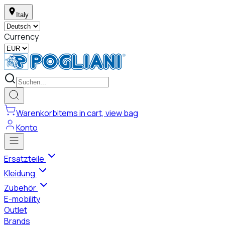
Italy
Currency
Warenkorb
items in cart, view bag
Konto
Ersatzteile
Kleidung
Zubehör
E-mobility
Outlet
Brands