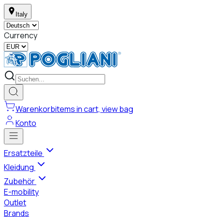
Italy
Currency
Warenkorb
items in cart, view bag
Konto
Ersatzteile
Kleidung
Zubehör
E-mobility
Outlet
Brands