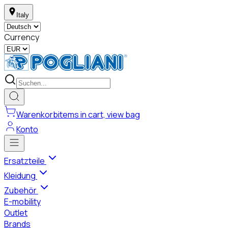
Italy
Currency
Warenkorb
items in cart, view bag
Konto
Ersatzteile
Kleidung
Zubehör
E-mobility
Outlet
Brands