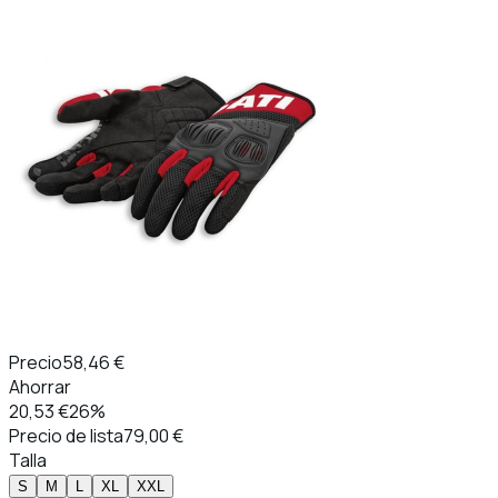
Precio
58,46 €
Ahorrar
20,53 €
26%
Precio de lista
79,00 €
Talla
S
M
L
XL
XXL