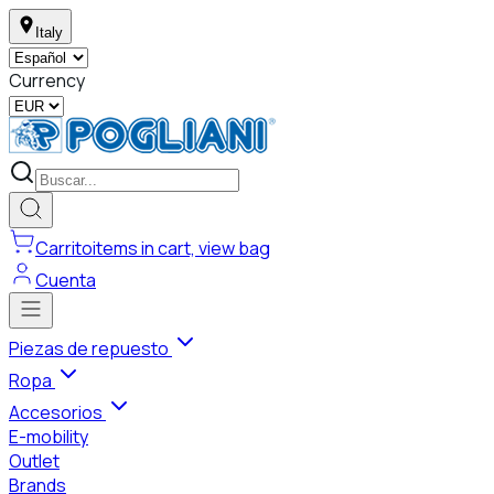
Italy
Currency
Carrito
items in cart, view bag
Cuenta
Piezas de repuesto
Ropa
Accesorios
E-mobility
Outlet
Brands