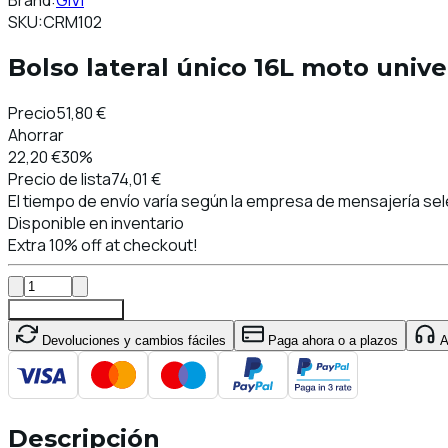
Brand:
GIVI
SKU:
CRM102
Bolso lateral único 16L moto uni
Precio
51,80 €
Ahorrar
22,20 €
30%
Precio de lista
74,01 €
El tiempo de envío varía según la empresa de mensajería sele
Disponible en inventario
Extra 10% off at checkout!
Añadir al carrito
Devoluciones y cambios fáciles
Paga ahora o a plazos
At
Descripción