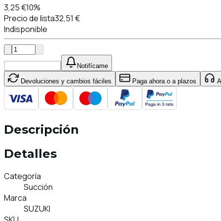
3,25 €
10%
Precio de lista
32,51 €
Indisponible
Añadir al carrito
Notifícame
Devoluciones y cambios fáciles
Paga ahora o a plazos
At
Descripción
Detalles
Categoría
Succión
Marca
SUZUKI
SKU