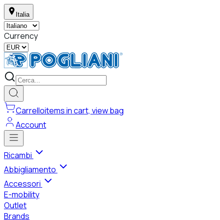
Italia
Currency
Carrello
items in cart, view bag
Account
Ricambi
Abbigliamento
Accessori
E-mobility
Outlet
Brands