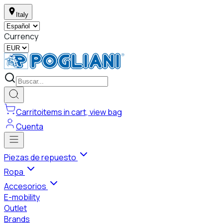
Italy
Currency
Carrito
items in cart, view bag
Cuenta
Piezas de repuesto
Ropa
Accesorios
E-mobility
Outlet
Brands