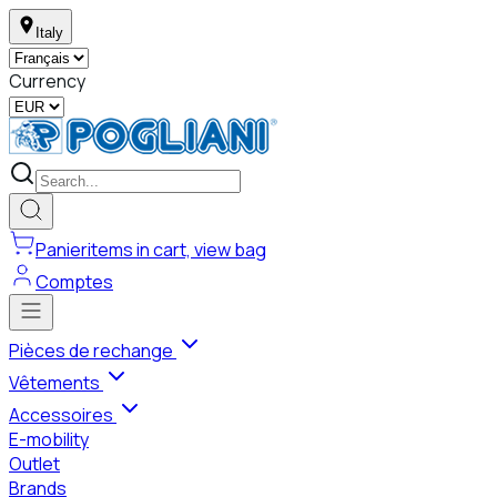
Italy
Currency
Panier
items in cart, view bag
Comptes
Pièces de rechange
Vêtements
Accessoires
E-mobility
Outlet
Brands