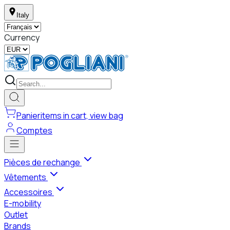
Italy
Currency
Panier
items in cart, view bag
Comptes
Pièces de rechange
Vêtements
Accessoires
E-mobility
Outlet
Brands