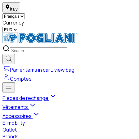
Italy
Currency
Panier
items in cart, view bag
Comptes
Pièces de rechange
Vêtements
Accessoires
E-mobility
Outlet
Brands