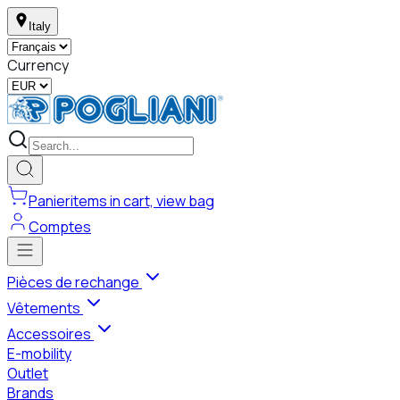
Italy
Currency
Panier
items in cart, view bag
Comptes
Pièces de rechange
Vêtements
Accessoires
E-mobility
Outlet
Brands