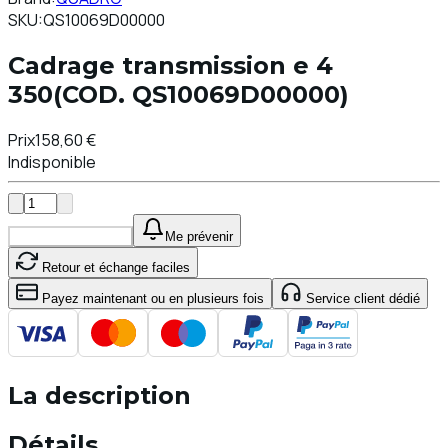
SKU:
QS10069D00000
Cadrage transmission e 4
350(COD. QS10069D00000)
Prix
158,60 €
Indisponible
Ajouter au Panier
Me prévenir
Retour et échange faciles
Payez maintenant ou en plusieurs fois
Service client dédié
La description
Détails