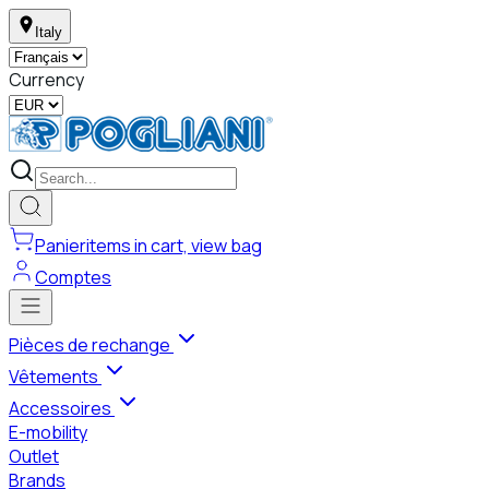
Italy
Currency
Panier
items in cart, view bag
Comptes
Pièces de rechange
Vêtements
Accessoires
E-mobility
Outlet
Brands