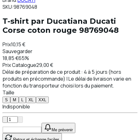
Brand:
DUCATI
SKU:
98769048
T-shirt par Ducatiana Ducati
Corse coton rouge 98769048
Prix
10,15 €
Sauvegarder
18,85 €
65%
Prix ​​Catalogue
29,00 €
Délai de préparation de ce produit : 4 à 5 jours (hors
produits en précommande) | Le délai de livraison varie en
fonction du transporteur choisi lors du paiement.
Taille
S
M
L
XL
XXL
Indisponible
Ajouter au Panier
Me prévenir
Retour et échange faciles