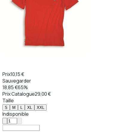
Prix
10,15 €
Sauvegarder
18,85 €
65%
Prix ​​Catalogue
29,00 €
Taille
S
M
L
XL
XXL
Indisponible
Ajouter au Panier