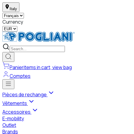
Italy
Currency
Panier
items in cart, view bag
Comptes
Pièces de rechange
Vêtements
Accessoires
E-mobility
Outlet
Brands