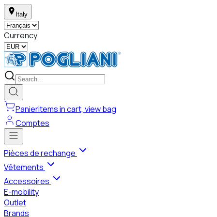
Italy
Currency
Panier
items in cart, view bag
Comptes
Pièces de rechange
Vêtements
Accessoires
E-mobility
Outlet
Brands