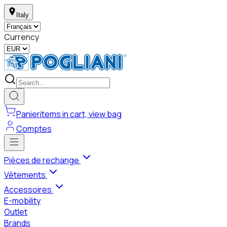
Italy
Currency
Panier
items in cart, view bag
Comptes
Pièces de rechange
Vêtements
Accessoires
E-mobility
Outlet
Brands