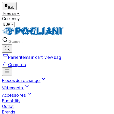
Italy
Currency
Panier
items in cart, view bag
Comptes
Pièces de rechange
Vêtements
Accessoires
E-mobility
Outlet
Brands