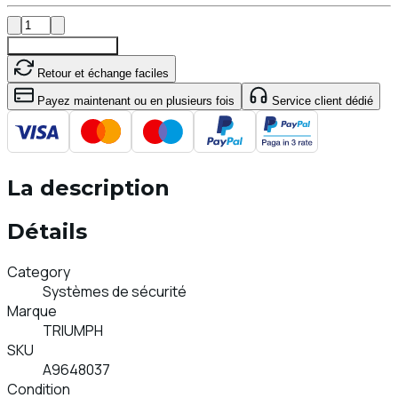
Ajouter au Panier
Retour et échange faciles
Payez maintenant ou en plusieurs fois
Service client dédié
La description
Détails
Category
Systèmes de sécurité
Marque
TRIUMPH
SKU
A9648037
Condition